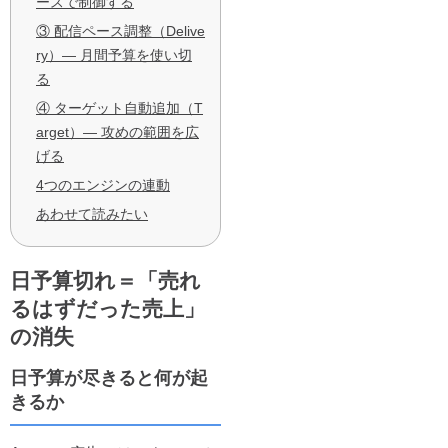
ースで制御する
③ 配信ペース調整（Delive
ry）— 月間予算を使い切
る
④ ターゲット自動追加（T
arget）— 攻めの範囲を広
げる
4つのエンジンの連動
あわせて読みたい
日予算切れ＝「売れ
るはずだった売上」
の消失
日予算が尽きると何が起
きるか