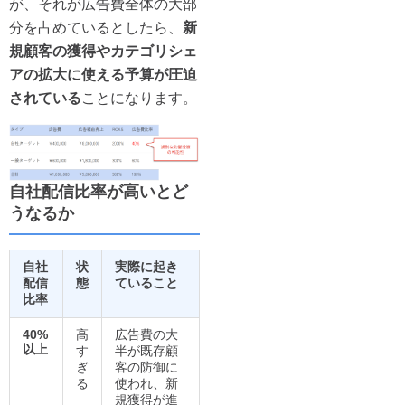
が、それが広告費全体の大部
分を占めているとしたら、
新
規顧客の獲得やカテゴリシェ
アの拡大に使える予算が圧迫
されている
ことになります。
自社配信比率が高いとど
うなるか
自社
状
実際に起き
配信
態
ていること
比率
40%
高
広告費の大
以上
す
半が既存顧
ぎ
客の防御に
る
使われ、新
規獲得が進