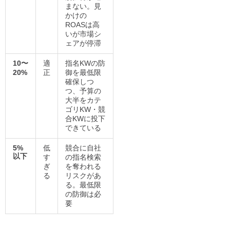
まない。見
かけの
ROASは高
いが市場シ
ェアが停滞
10〜
適
指名KWの防
20%
正
御を最低限
確保しつ
つ、予算の
大半をカテ
ゴリKW・競
合KWに投下
できている
5%
低
競合に自社
以下
す
の指名検索
ぎ
を奪われる
る
リスクがあ
る。最低限
の防御は必
要