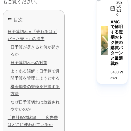
もご覧ください。
202
5/0
3/1
0
目次
AMC
で解明
日予算切れ＝「売れるはず
する定
期おト
だった売上」の消失
ク便の
日予算が尽きると何が起き
購買パ
ターン
るか
と最適
日予算切れへの対策
戦略
よくある誤解：日予算で月
3480 Vi
間予算を管理しようとする
ews
機会損失の規模を把握する
方法
なぜ日予算切れは放置され
やすいのか
「自社配信比率」— 広告費
はどこに使われているか