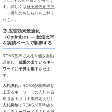
ON/OFFの切り替えが可能で
す。詳しくは
日予算停止アラ
ート機能のお知らせ
をご覧く
ださい。
② 広告効果最適化
（Optimize）— 配信比率
を実績ベースで制御する
ROAS基準で入札単価を自動
調整し、
成果の出ているキー
ワードに予算を集中
させま
す。
入札強化
：ROASが基準値を
上回るキーワードの入札を自
動引き上げ（上限設定あり）
入札抑制
：ROASが基準値を
下回るキーワードの入札を自