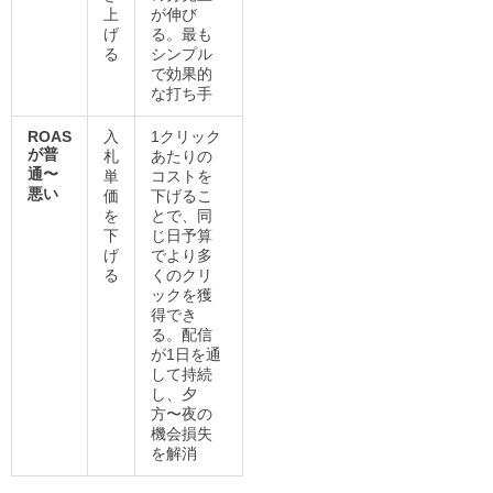
上
が伸び
げ
る。最も
る
シンプル
で効果的
な打ち手
ROAS
入
1クリック
が普
札
あたりの
通〜
単
コストを
悪い
価
下げるこ
を
とで、同
下
じ日予算
げ
でより多
る
くのクリ
ックを獲
得でき
る。配信
が1日を通
して持続
し、夕
方〜夜の
機会損失
を解消