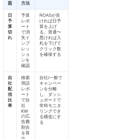
題
方法
日
予算
ROASが良
予
レポ
ければ日予
算
ート
算を上げ
切
で消
る。普通〜
れ
失イ
悪ければ入
ンプ
札を下げて
レッ
クリック数
ショ
を確保する
ンを
確認
自
検索
自社/一般で
社
用語
キャンペー
配
レポ
ンを分離
信
ート
し、ダッシ
比
で自
ュボードで
率
社
常時モニタ
KW
リングでき
の広
る構造にす
告費
る
割合
を算
出