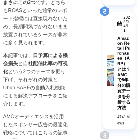
まさにこの2つ
です。どちら
もROASといった通常のレポ
202
ート指標には直接現れないた
5/0
め、長期間気づかれないまま
4/1
1
放置されているケースが非常
Amaz
に多く見られます。
on Re
tail Pu
rchas
本記事では、
日予算による機
es（A
会損失
と
自社配信比率の可視
RP）
とは？
化
という2つのテーマを掘り
AMC
下げ、それぞれの対策と
で5年
分の購
Ubun BASEの自動入札機能
買デー
による解決アプローチをご紹
タを分
析する
介します。
方法
AMCオーディエンスを活用
4741 Vi
ews
したスポンサー広告の最適化
戦略については
こちらの記事