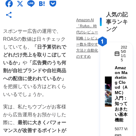
F
X
Li
H
P
a
n
at
o
共
人気の記
c
e
e
ck
Amazon AI
事ランキ
有
「Rufus」時
ング
e
n
et
スポンサー広告の運用で、
代のレビュー
戦略｜レビュ
ROASの数値は日々チェック
b
a
ー数を増やす
していても、
「日予算切れで
202
o
方法と自動化
5/0
どれだけ売上を取りこぼして
1/1
のすすめ
o
5
いるか」
や
「広告費のうち何
Amaz
k
割が自社ブランドや自社商品
on Ma
rketin
への配信に使われているか」
g Clo
を把握している方はどれくら
ud（A
MC）
いいるでしょうか。
入門：
知って
実は、私たちウブンがお客様
おきた
から広告運用をお預かりした
い基本
機能
際に、
最初に大きくパフォー
5077 Vi
マンスが改善するポイントが
ews