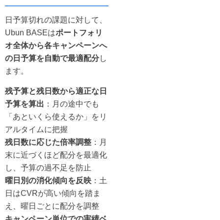
日予算切れの課題に対して、
Ubun BASEは
ポートフォリ
オ全体から各キャンペーンへ
の日予算を自動で最適配分
し
ます。
残予算と残日数から適正な日
予算を算出
：月の途中でも
「あといくら使えるか」をリ
アルタイムに把握
残日数に応じた倍率調整
：月
末に近づくほど配分を最適化
し、予算の過不足を防止
曜日別の消化傾向を反映
：土
日はCVRが高い傾向を踏ま
え、曜日ごとに配分を調整
キャンペーン単位での実績ベ