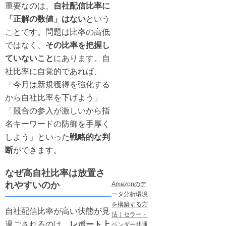
重要なのは、
自社配信比率に
「正解の数値」はない
という
ことです。問題は比率の高低
ではなく、
その比率を把握し
ていないこと
にあります。自
社比率に自覚的であれば、
「今月は新規獲得を強化する
から自社比率を下げよう」
「競合の参入が激しいから指
名キーワードの防御を手厚く
しよう」といった
戦略的な判
断
ができます。
なぜ高自社比率は放置さ
れやすいのか
Amazonのデ
ータ分析環境
を構築する方
自社配信比率が高い状態が見
法｜セラー・
過ごされるのは、
レポート上
ベンダー共通