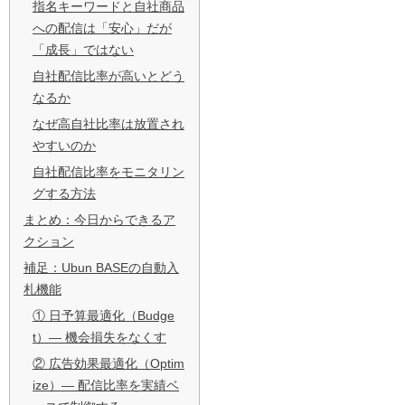
指名キーワードと自社商品
への配信は「安心」だが
「成長」ではない
自社配信比率が高いとどう
なるか
なぜ高自社比率は放置され
やすいのか
自社配信比率をモニタリン
グする方法
まとめ：今日からできるア
クション
補足：Ubun BASEの自動入
札機能
① 日予算最適化（Budge
t）— 機会損失をなくす
② 広告効果最適化（Optim
ize）— 配信比率を実績ベ