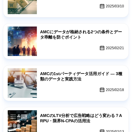
2025/03/10
AMCにデータが格納される2つの条件とデー
タ乖離を防ぐポイント
2025/02/21
AMCの1stパーティデータ活用ガイド — 3種
類のデータと実践方法
2025/02/18
AMCのLTV分析で広告戦略はどう変わる？A
RPU・限界N-CPAの活用法
2025/02/13