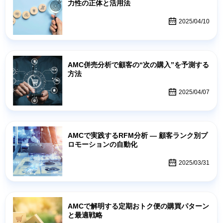
力性の正体と活用法
2025/04/10
AMC併売分析で顧客の“次の購入”を予測する
方法
2025/04/07
AMCで実践するRFM分析 — 顧客ランク別プ
ロモーションの自動化
2025/03/31
AMCで解明する定期おトク便の購買パターン
と最適戦略